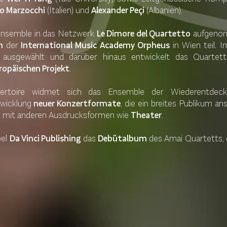
o Marzocchi
(Italien) und
Alexander Peçi
(Albanien).
nsemble in das Netzwerk
Le Dimore del Quartetto
aufgenom
m
der
International Music Academy Orpheus
in Wien teil. 
m
ausgewählt und darüber hinaus entwickelt das Quartett
ropäischen Projekt
.
ertoire widmet sich das Ensemble der Wiederentdec
twicklung
neuer Konzertformate
, die ein breites Publikum 
ik mit anderen Ausdrucksformen wie
Theater
.
bel
Da Vinci Publishing
das
Debütalbum
des Amai Quartetts, 