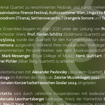
Amai Quartet zu renommierten Festivals und Konzertreihen 
issimissimo Firenze Festival, Kultursommer Wien, Lingotto Mu
nodrom (Tirana), Settenovecento, l´Orangerie Sonore
und
T
des Ensembles begann im März 2021 unter der Leitung von
P
rchester Wien),
Prof. Florian Schötz
(Goldmund Quartett) u
023/2024
wurde das Quartett für den Kammermusikkurs d
Cremona
ausgewählt. Während ihres musikalischen Werdegan
l renommierten Persönlichkeiten wie dem Musikwissenschaf
),
Mark Messenger
(Royal College of Music),
Henk Guittart
(
er Pichler
(Alban Berg Quartett) zu arbeiten.
Meisterkursen mit
Alexander Pavlovsky
(Jerusalem Quartet),
iroga
im Rahmen des Festivals
Zeister Muziekdagen 2022
(N
tionalen Konzertarbeitswochen Goslar 2024
eingeladen.
rtetts
wird durch zahlreiche Kooperationen mit bedeutend
Manuela Leonhartsberger
(Volksoper Wien), der Klarinettist
st
Wei-Yi Yang
(Yale University) sowie zeitgenössische Kom