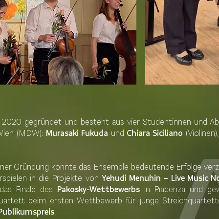
2020 gegründet und besteht aus vier Studentinnen und Abso
 Wien (MDW):
Murasaki Fukuda
und
Chiara Siciliano
(Violinen)
iner Gründung konnte das Ensemble bedeutende Erfolge verz
rspielen in die Projekte von
Yehudi Menuhin – Live Music 
das Finale des
Pakosky-Wettbewerbs
in Piacenza und g
Quartett beim ersten Wettbewerb für junge Streichquartet
Publikumspreis
.