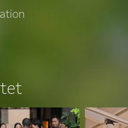
ation
tet