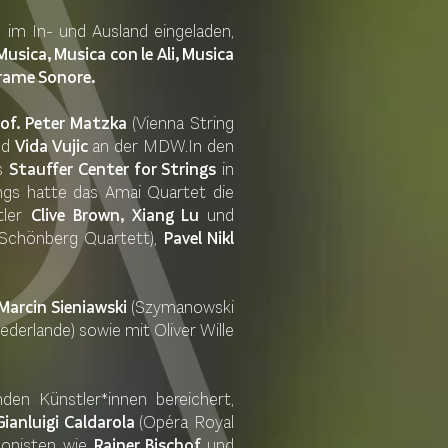
im In- und Ausland eingeladen,
sica, Musica con le Ali, Musica
rame Sonore.
rof. Peter Matzka
(Vienna String
nd
Vida Vujic
an der MDW.In den
es
Stauffer Center for Strings
in
gs hatte das Amai Quartet die
tler
Clive Brown, Xiang Lu
und
Schönberg Quartett),
Pavel Nikl
Marcin Sieniawski
(Szymanowski
iederlande) sowie mit Oliver Wille
en Künstler*innen bereichert,
Gianluigi Caldarola
(Opéra Royal
ponisten wie
Rainer Bischof
und