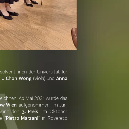
lventinnen der Universität für
,
U Chon Wong
(Viola) und
Anna
eichnen. Ab Mai 2021 wurde das
Now Wien
aufgenommen. Im Juni
ewann den
3. Preis
. Im Oktober
te
"Pietro Marzani
" in Rovereto