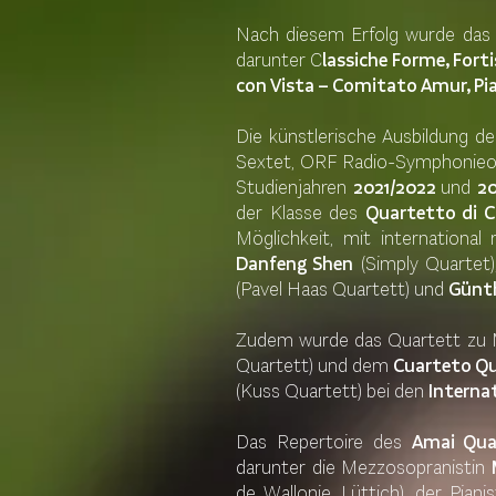
Nach diesem Erfolg wurde das 
darunter C
lassiche Forme, Fort
con Vista – Comitato Amur, Pia
Die künstlerische Ausbildung 
Sextet, ORF Radio-Symphonieo
Studienjahren
2021/2022
und
2
der Klasse des
Quartetto di 
Möglichkeit, mit internationa
Danfeng Shen
(Simply Quartet
(Pavel Haas Quartett) und
Günth
Zudem wurde das Quartett zu 
Quartett) und dem
Cuarteto Qu
(Kuss Quartett) bei den
Interna
Das Repertoire des
Amai Qua
darunter die Mezzosopranistin
de Wallonie, Lüttich), der Piani