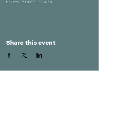
tickets-1817853060439
Share this event
Who We Are
AMAI Quartet
Projects
Masterclasses