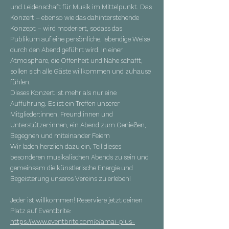
und Leidenschaft für Musik im Mittelpunkt. Das 
Konzert – ebenso wie das dahinterstehende 
Konzept – wird moderiert, sodass das 
Publikum auf eine persönliche, lebendige Weise 
durch den Abend geführt wird. In einer 
Atmosphäre, die Offenheit und Nähe schafft, 
sollen sich alle Gäste willkommen und zuhause 
fühlen.
Dieses Konzert ist mehr als nur eine 
Aufführung: Es ist ein Treffen unserer 
Mitglieder:innen, Freund:innen und 
Unterstützer:innen, ein Abend zum Genießen, 
Begegnen und miteinander Feiern
Wir laden herzlich dazu ein, Teil dieses 
besonderen musikalischen Abends zu sein und 
gemeinsam die künstlerische Energie und 
Begeisterung unseres Vereins zu erleben!
Jeder ist willkommen! Reserviere jetzt deinen 
Platz auf Eventbrite: 
https://www.eventbrite.com/e/amai-plus-