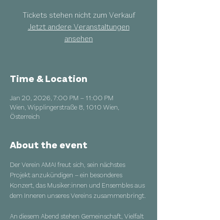
Tickets stehen nicht zum Verkauf
Jetzt andere Veranstaltungen
ansehen
Time & Location
Jan 20, 2026, 7:00 PM – 11:00 PM
Wien, Wipplingerstraße 8, 1010 Wien,
Österreich
About the event
Der Verein AMAI freut sich, sein nächstes 
Projekt anzukündigen – ein besonderes 
Konzert, das Musiker:innen und Ensembles aus 
dem Inneren unseres Vereins zusammenbringt.
An diesem Abend stehen Gemeinschaft, Vielfalt 